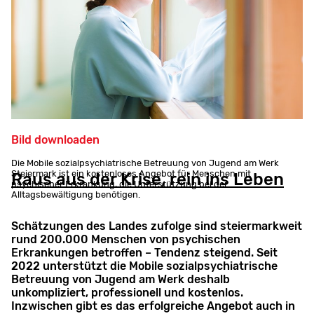
Bild downloaden
Die Mobile sozialpsychiatrische Betreuung von Jugend am Werk
Steiermark ist ein kostenloses Angebot für Menschen mit
Raus aus der Krise, rein ins Leben
psychischer Erkrankung, die Unterstützung bei der
Alltagsbewältigung benötigen.
Schätzungen des Landes zufolge sind steiermarkweit
rund 200.000 Menschen von psychischen
Erkrankungen betroffen – Tendenz steigend. Seit
2022 unterstützt die Mobile sozialpsychiatrische
Betreuung von Jugend am Werk deshalb
unkompliziert, professionell und kostenlos.
Inzwischen gibt es das erfolgreiche Angebot auch in