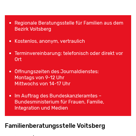
Regionale Beratungsstelle für Familien aus dem
Bezirk Voitsberg
Kostenlos, anonym, vertraulich
Terminvereinbarung: telefonisch oder direkt vor
Ort
Öffnungszeiten des Journaldienstes:
Montags von 9-12 Uhr
Mittwochs von 14-17 Uhr
Im Auftrag des Bundeskanzleramtes –
Bundesministerium für Frauen, Familie,
Integration und Medien
Familienberatungsstelle Voitsberg