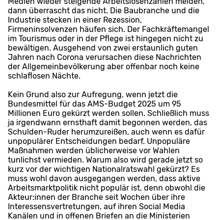
Medien wieder steigende Arbeitslosenzahlen melden,
dann überrascht das nicht. Die Baubranche und die
Industrie stecken in einer Rezession,
Firmeninsolvenzen häufen sich. Der Fachkräftemangel
im Tourismus oder in der Pflege ist hingegen nicht zu
bewältigen. Ausgehend von zwei erstaunlich guten
Jahren nach Corona verursachen diese Nachrichten
der Allgemeinbevölkerung aber offenbar noch keine
schlaflosen Nächte.
Kein Grund also zur Aufregung, wenn jetzt die
Bundesmittel für das AMS-Budget 2025 um 95
Millionen Euro gekürzt werden sollen. Schließlich muss
ja irgendwann ernsthaft damit begonnen werden, das
Schulden-Ruder herumzureißen, auch wenn es dafür
unpopulärer Entscheidungen bedarf. Unpopuläre
Maßnahmen werden üblicherweise vor Wahlen
tunlichst vermieden. Warum also wird gerade jetzt so
kurz vor der wichtigen Nationalratswahl gekürzt? Es
muss wohl davon ausgegangen werden, dass aktive
Arbeitsmarktpolitik nicht populär ist, denn obwohl die
Akteur:innen der Branche seit Wochen über ihre
Interessensvertretungen, auf ihren Social Media
Kanälen und in offenen Briefen an die Ministerien