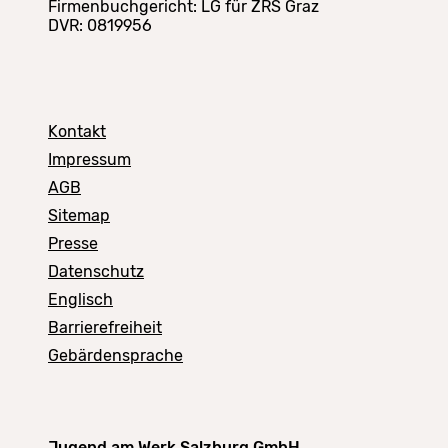
Firmenbuchgericht: LG für ZRS Graz
DVR: 0819956
Kontakt
Impressum
AGB
Sitemap
Presse
Datenschutz
Englisch
Barrierefreiheit
Gebärdensprache
Jugend am Werk Salzburg GmbH